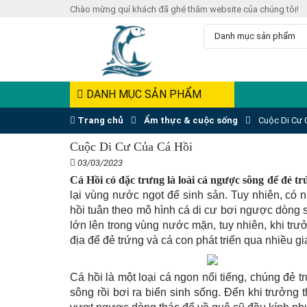
Chào mừng quí khách đã ghé thăm website của chúng tôi!
DANH MỤC SẢN PHẨM
Trang chủ
Ẩm thực & cuộc sống
Cuộc Di Cư 
Cuộc Di Cư Của Cá Hồi
03/03/2023
Cá Hồi có đặc trưng là loài cá ngược sông để đẻ tr
lại vùng nước ngọt để sinh sản. Tuy nhiên, có 
hồi tuân theo mô hình cá di cư bơi ngược dòng s
lớn lên trong vùng nước mặn, tuy nhiên, khi trư
địa để đẻ trứng và cá con phát triển qua nhiều gi
Cá hồi là một loại cá ngon nổi tiếng, chúng đẻ 
sông rồi bơi ra biển sinh sống. Đến khi trưởng 