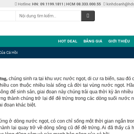
Hotline:
HN: 09.1199.1811
|
HCM 08.333.000.55
kinhdoanh@hd
HOT DEAL
BẢNG GIÁ
GIỚI THIỆU
Của Cá Hồi
ứng,
chúng sinh ra tại khu vực nước ngọt, di cư ra biển, sau đó 
nhiều con thuộc nhiều loài sống cả đời tại vùng nước ngọt. Hầ
ông để sinh sản, giai đoạn này chúng trải qua thời kỳ ăn nhiều
ởng thành chúng trở lại để đẻ trứng trong các dòng suối nước 
ai đoạn khác biệt.
trứng ở dòng nước ngọt, có con chỉ sống một thời gian ngắn tr
thành lại quay trở về dòng sông cũ để đẻ trứng. Ai đã thấy cá 