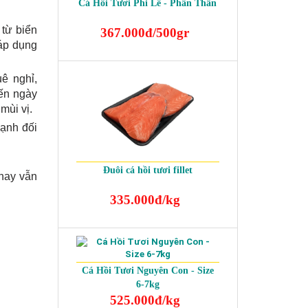
Cá Hồi Tươi Phi Lê - Phần Thân
 từ biển
367.000đ/500gr
 áp dụng
ê nghỉ,
đến ngày
mùi vị.
mạnh đối
a mình.
Đuôi cá hồi tươi fillet
 nay vẫn
335.000đ/kg
Cá Hồi Tươi Nguyên Con - Size
6-7kg
525.000đ/kg