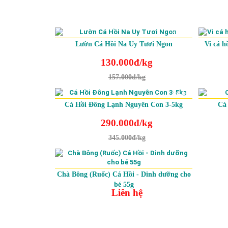
-17%
Lườn Cá Hồi Na Uy Tươi Ngon
Vi cá h
130.000đ/kg
157.000đ/kg
-16%
Cá Hồi Đông Lạnh Nguyên Con 3-5kg
Cá 
290.000đ/kg
345.000đ/kg
Chà Bông (Ruốc) Cá Hồi - Dinh dưỡng cho
bé 55g
Liên hệ