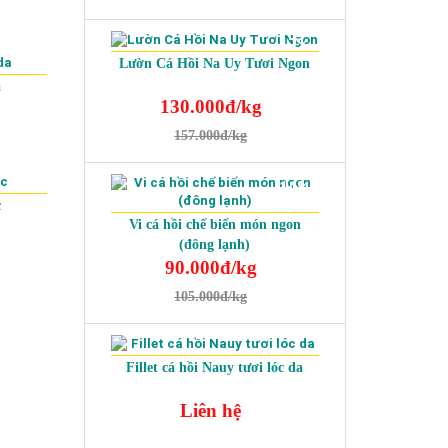
-17%
Lườn Cá Hồi Na Uy Tươi Ngon
a
130.000đ/kg
157.000đ/kg
-20%
-14%
c
Vi cá hồi chế biến món ngon
(đông lạnh)
90.000đ/kg
105.000đ/kg
Fillet cá hồi Nauy tươi lóc da
Liên hệ