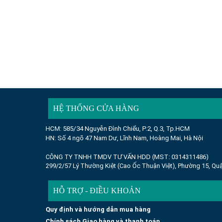
HỆ THỐNG CỬA HÀNG
HCM: 585/34 Nguyễn Đình Chiểu, P.2, Q.3, Tp.HCM
HN: Số 4 ngõ 47 Nam Dư, Lĩnh Nam, Hoàng Mai, Hà Nội
CÔNG TY TNHH TMDV TƯ VẤN HDD (MST: 0314311486)
299/2/57 Lý Thường Kiệt (Cao Ốc Thuận Việt), Phường 15, Quậ
HỖ TRỢ - ĐIỀU KHOẢN
Quy định và hướng dẫn mua hàng
Chính sách Giao hàng và thanh toán