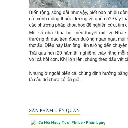
Biển rộng, sông dài như vậy, biết bao nhiêu dò
cả mênh mông thuộc đường về quê cũ? Đây thật 
các phương pháp khoa học để nghiên cứu, tìm câu
Một số nhà khoa học nêu thuyết mùi vị. Nhà s
thường đi dạo trên đoạn đường ngan ngát mùi h
thơ ấu. Điều này làm ông liên tưởng đến chuyện
Trải qua hơn 20 năm thí nghiệm, thấy rằng mỗi 
với cá hồi con. Khi lớn lên, chúng theo dấ
Nhưng ở ngoài biển cả, chúng định hướng bằng c
là câu đố chưa có lời giải.
SẢN PHẨM LIÊN QUAN