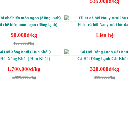
535.000đ/kg
-14%
ồi chế biến món ngon (đông lạnh)
Fillet cá hồi Nauy tươi lóc d
90.000đ/kg
Liên hệ
105.000đ/kg
-10%
Hồi Xông Khói ( Hun Khói )
Cá Hồi Đông Lạnh Cắt Khú
1.700.000đ/kg
320.000đ/kg
1.890.000đ/kg
399.000đ/kg