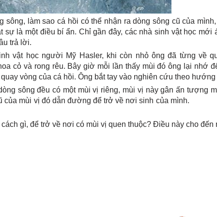
ng sông, làm sao cá hồi có thể nhận ra dòng sông cũ của mình,
sự là một điều bí ẩn. Chỉ gần đây, các nhà sinh vật học mới
 trả lời.
inh vật học người Mỹ Hasler, khi còn nhỏ ông đã từng về qu
oa cỏ và rong rêu. Bây giờ mỗi lần thấy mùi đó ông lại nhớ 
 quay vòng của cá hồi. Ông bắt tay vào nghiên cứu theo hướng 
dòng sông đều có một mùi vị riêng, mùi vị này gân ấn tượng 
u vết cũ của mùi vị đó dẫn đường để trở về nơi sinh củ
ách gì, để trở về nơi có mùi vị quen thuộc? Điều này cho đến