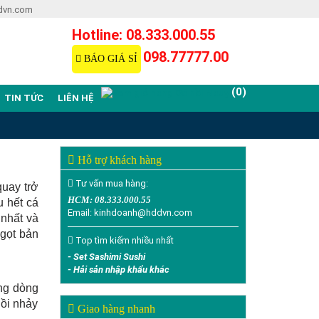
dvn.com
Hotline: 08.333.000.55
098.77777.00
BÁO GIÁ SỈ
(0)
TIN TỨC
LIÊN HỆ
Hỗ trợ khách hàng
Tư vấn mua hàng:
quay trở
HCM: 08.333.000.55
u hết cá
Email: kinhdoanh@hddvn.com
 nhất và
ngọt bản
Top tìm kiếm nhiều nhất
- Set Sashimi Sushi
- Hải sản nhập khẩu khác
ong dòng
hồi nhảy
Giao hàng nhanh