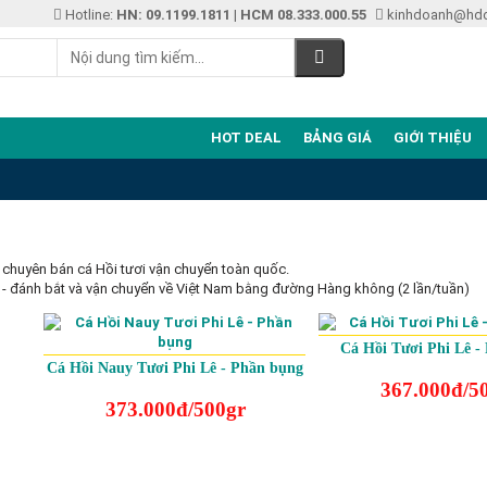
Hotline:
HN: 09.1199.1811
|
HCM 08.333.000.55
kinhdoanh@hd
HOT DEAL
BẢNG GIÁ
GIỚI THIỆU
i chuyên bán cá Hồi tươi vận chuyển toàn quốc.
 - đánh bắt và vận chuyển về Việt Nam bằng đường Hàng không (2 lần/tuần)
Cá Hồi Tươi Phi Lê -
Cá Hồi Nauy Tươi Phi Lê - Phần bụng
367.000đ/5
373.000đ/500gr