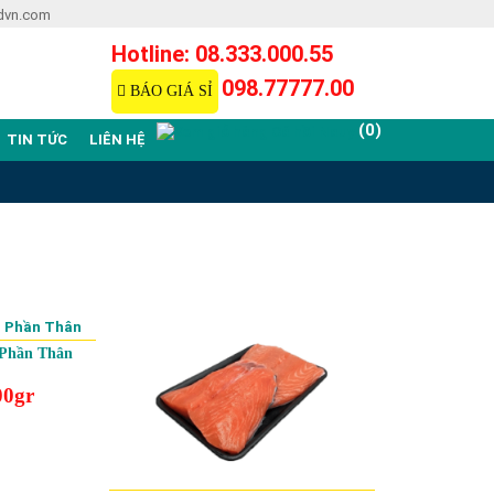
dvn.com
Hotline: 08.333.000.55
098.77777.00
BÁO GIÁ SỈ
(0)
TIN TỨC
LIÊN HỆ
 Phần Thân
00gr